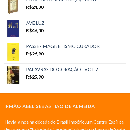
R$
24,00
AVE LUZ
R$
46,00
PASSE - MAGNETISMO CURADOR
R$
26,90
PALAVRAS DO CORAÇÃO - VOL. 2
R$
25,90
IRMÃO ABEL SEBASTIÃO DE ALMEIDA
Havia, ainda na década do Brasil Império, um Centro Espírita
denominado "Estrela da Caridade" situado no bairro de Santa