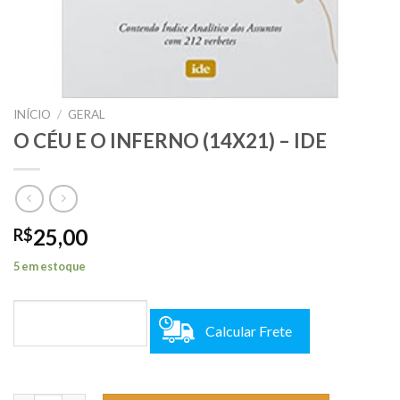
INÍCIO
/
GERAL
O CÉU E O INFERNO (14X21) – IDE
25,00
R$
5 em estoque
Calcular Frete